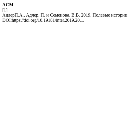
ACM
[1]
АдлерП.A., Адлер, П. и Семенова, В.В. 2019. Полевые истори
DOI:https://doi.org/10.19181/inter.2019.20.1.