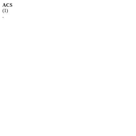
ACS
(1)
.