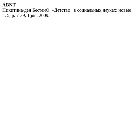
ABNT
Ни­ки­ти­на-ден Бес­тенО. «Детство» в со­циальных науках: но­в
n. 5, p. 7-39, 1 jun. 2009.