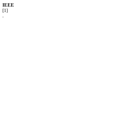
IEEE
[1]
.