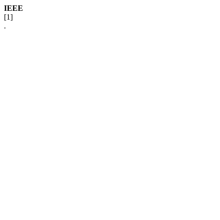
IEEE
[1]
.