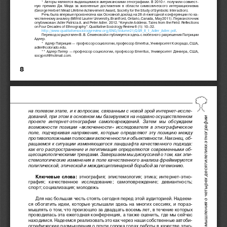
   Авторы  являются  выдающимися  американскими  этнографами.  В  2010  г.  получили  совмест-
1
ную  премию  Дж.  
Мида  за  жизненные  достижения  в  области  символического  интеракционизма  
(George Herbert Mead Lifetime Achievement Award, Society for the Study of Symbolic Interaction).
Речь была впервые произнесена как Основной доклад на 28-й ежегодной конференции по ка-
чественному анализу (Wilfrid Laurier University, Brantford, Ontario, Canada, May 2011). Первоисточник 
опубликован: Adler Patricia 
A. and Peter Adler. 2012. “Keynote Address. Tales from the Field: Reflections 
on Four Decades of Ethnography”. Qualitative Sociology Review 8 (1): 10–32.
http://www.qualitativesociologyreview.org/ENG/Volume21/QSR_8_1_Adler_Adler.pdf
.
Перевод осуществлен В. 
В. 
Семеновой и публикуется здесь с любезного разрешения Патриции 
Адлер.
* 
Адлер Патриция — профессор социологии, профессор Emeritus, Университет Колорадо, США, 
adler@colorado.edu.
**  
Адлер  Питер  —  профессор  социологии,  профессор  Emeritus,  Университет  Денвера,  США,  
socyprof@hotmail.com.
8
на полевом этапе, и к вопросам, связанным с новой эрой 
интернет-иссле-
дований,
при
 этом в основном мы базируемся на недавно осуществленном 
десятилетиях этнографии
проекте   интернет-этнографии   самоповреждений.   Затем   мы   обсуждаем   
возможности  позиции  «включенности»  исследователя  в  этнографическое  
поле,  подчеркивая  напряжения,  которые  определяют  эту  позицию  между  
противоположными полюсами включенности и объективности. Наконец, об-
ращаемся  к  ситуации  изменяющегося  ландшафта  качественного  подхода:  
как  его  распространение  и  легитимация  определяются  современными  об-
щесоциологическими трендами. Завершаем мы дискуссией о 
том, как эпи-
стемологические  изменения  в  поле  качественного  анализа  фреймируются  
политической, этической и междисциплинарной борьбой за гегемонию.
Ключевые  слова:  
этнография;  эпистемология;  этика;  интернет-этно-
четырех 
графия;   качественное   исследование;   самоповреждение;   девиантность;   
спорт; социализация; молодежь
Для нас большая честь стоять сегодня перед этой аудиторией. Надеем-
ся  обогатить  идеи,  которые  услышали  здесь  на  многих  сессиях,  и  пораз-
мышлять о 
том, что произошло за 
двадцать восемь лет, в течение которых 
проводилась  эта  ежегодная  конференция,  а  
также  оценить,  где  мы  сейчас  
находимся. Надеемся реализовать это как через наши собственные автоби-
ографические размышления о почти сорока годах работы в качестве этно-