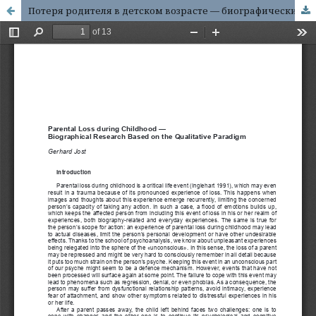
Потеря родителя в детском возрасте — биографические исследования, основанные на качественной парадигме