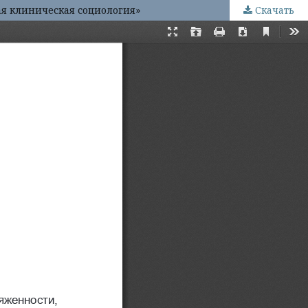
я клиниче­ская со­цио­ло­гия»
Скачать