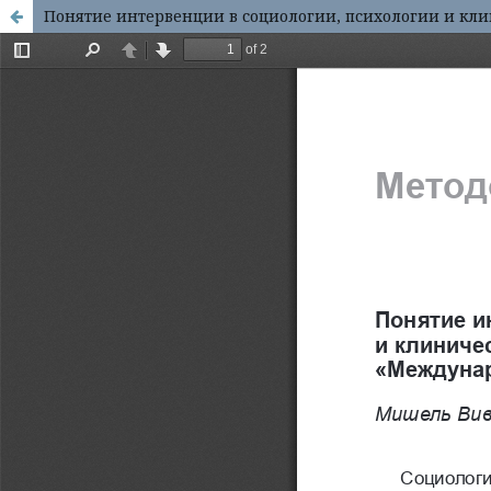
По­нятие интервенции в со­цио­ло­гии, психо­ло­гии и кли