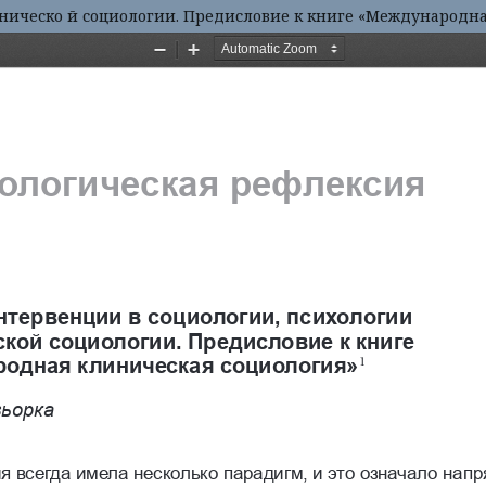
ниче­ско й со­цио­ло­гии. Пре­дисло­вие к книге «Ме­ждународна