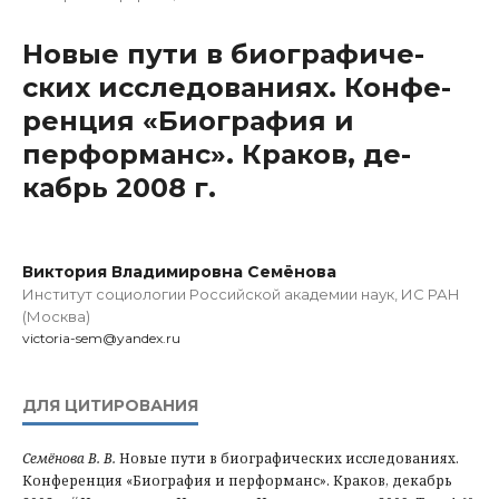
Но­вые пути в био­графиче­
ских иссле­до­ваниях. Конфе­
ренция «Био­графия и
перформанс». Краков, де­
кабрь 2008 г.
Виктория Владимировна Семёнова
Институт социологии Российской академии наук, ИС РАН
(Москва)
victoria-sem@yandex.ru
ДЛЯ ЦИТИРОВАНИЯ
Семёнова В. В.
Но­вые пути в био­графиче­ских иссле­до­ваниях.
Конфе­ренция «Био­графия и перформанс». Краков, де­кабрь