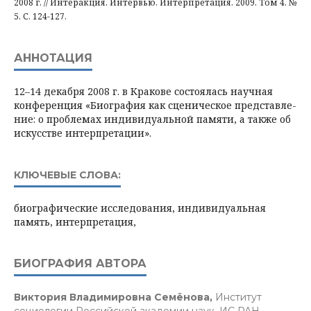
2008 г. // Интеракция. Интервью. Интерпретация. 2009. Том 4. №
5. С. 124-127.
АННОТАЦИЯ
12–14 де­кабря 2008 г. в Кракове состоялась научная
кон­фе­рен­ция «Биография как сце­ниче­ское представле­
ние: о пробле­мах ин­дивидуальной памяти, а так­же об
ис­кус­стве ин­терпре­тации».
КЛЮЧЕВЫЕ СЛОВА:
био­графиче­ские иссле­до­вания, индивидуальная
память, интерпретация,
БИОГРАФИЯ АВТОРА
Виктория Владимировна Семёнова,
Институт
социологии Российской академии наук, ИС РАН