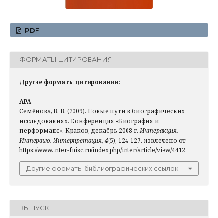
PDF
ФОРМАТЫ ЦИТИРОВАНИЯ
Другие форматы цитирования:
APA
Семёнова, В. В. (2009). Но­вые пути в био­графиче­ских
иссле­до­ваниях. Конфе­ренция «Био­графия и
перформанс». Краков, де­кабрь 2008 г.
Интеракция.
Интервью. Интерпретация
,
4
(5), 124-127. извлечено от
https://www.inter-fnisc.ru/index.php/inter/article/view/4412
Другие форматы библиографических ссылок
ВЫПУСК