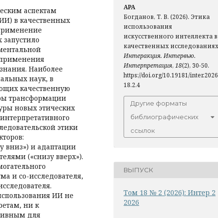
APA
ческим аспектам
Богданов, Т. В. (2026). Этика
(ИИ) в качественных
использования
 применение
искусственного интеллекта в
 запустило
качественных исследованиях
ментальной
Интеракция. Интервью.
 применения
Интерпретация
,
18
(2), 30-50.
 знания. Наиболее
https://doi.org/10.19181/inter.2026
альных наук, в
18.2.4
яющих качественную
оры трансформации
Другие форматы
уры новых этических
интерпретативного
библиографических
ледовательской этики
ссылок
кторов:
у вниз») и адаптации
елями («снизу вверх»).
омогательного
ВЫПУСК
ма и со-исследователя,
исследователя.
Том 18 № 2 (2026): Интер 2
 использования ИИ не
2026
етам, ни к
тивным для