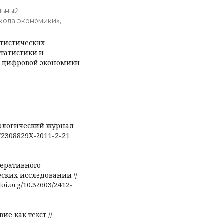
льный
кола экономики»,
атистических
татистики и
 цифровой экономики
иологический журнал.
85/2308829X-2011-2-21
неративного
ских исследований //
/doi.org/10.32603/2412-
е как текст //