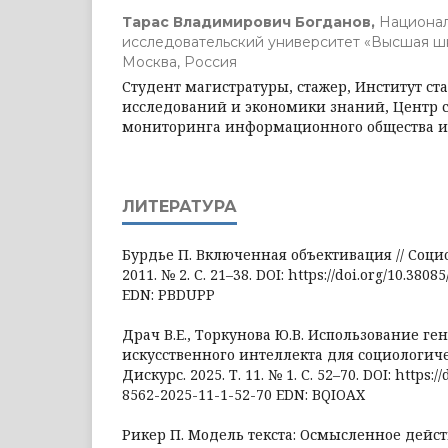
Тарас Владимирович Богданов,
Национа
исследовательский университет «Высшая ш
Москва, Россия
Студент магистратуры, стажер, Институт ст
исследований и экономики знаний, Центр с
мониторинга информационного общества и
ЛИТЕРАТУРА
Бурдье П. Включенная объективация // Соц
2011. № 2. С. 21–38. DOI: https://doi.org/10.380
EDN: PBDUPP
Драч В.Е., Торкунова Ю.В. Использование ге
искусственного интеллекта для социологиче
Дискурс. 2025. Т. 11. № 1. С. 52–70. DOI: https:/
8562-2025-11-1-52-70 EDN: BQIOAX
Рикер П. Модель текста: Осмысленное действи