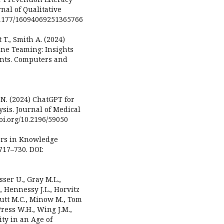
nal of Qualitative
10.1177/16094069251365766
 T., Smith A. (2024)
ne Teaming: Insights
nts. Computers and
.N. (2024) ChatGPT for
sis. Journal of Medical
doi.org/10.2196/59050
ters in Knowledge
 717–730. DOI:
asser U., Gray M.L.,
, Hennessy J.L., Horvitz
cNutt M.C., Minow M., Tom
Press W.H., Wing J.M.,
ity in an Age of