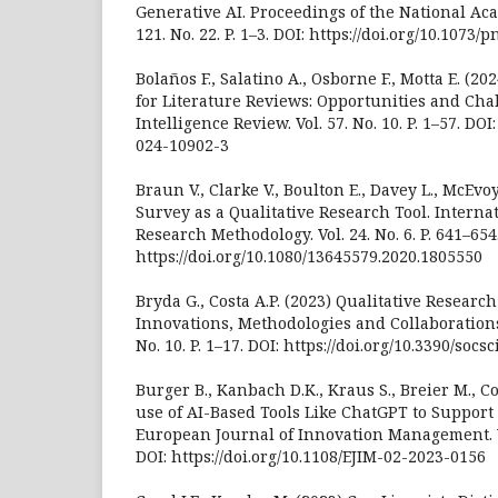
Generative AI. Proceedings of the National Aca
121. No. 22. P. 1–3. DOI: https://doi.org/10.1073
Bolaños F., Salatino A., Osborne F., Motta E. (202
for Literature Reviews: Opportunities and Chall
Intelligence Review. Vol. 57. No. 10. P. 1–57. DOI:
024-10902-3
Braun V., Clarke V., Boulton E., Davey L., McEvo
Survey as a Qualitative Research Tool. Internat
Research Methodology. Vol. 24. No. 6. P. 641–654
https://doi.org/10.1080/13645579.2020.1805550
Bryda G., Costa A.P. (2023) Qualitative Research 
Innovations, Methodologies and Collaborations. 
No. 10. P. 1–17. DOI: https://doi.org/10.3390/soc
Burger B., Kanbach D.K., Kraus S., Breier M., Co
use of AI-Based Tools Like ChatGPT to Suppor
European Journal of Innovation Management. Vol
DOI: https://doi.org/10.1108/EJIM-02-2023-0156