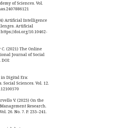
demy of Sciences. Vol.
/pnas.2407886121
4) Artificial Intelligence
enges. Artificial
 https://doi.org/10.10462-
y C. (2021) The Online
ional Journal of Social
. DOI:
in Digital Era:
Social Sciences. Vol. 12.
sci12100570
rvello V. (2023) On the
t Management Research.
. 26. No. 7. P. 233–241.