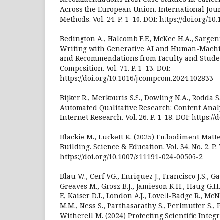
Across the European Union. International Jour
Methods. Vol. 24. P. 1–10. DOI: https://doi.org/
Bedington A., Halcomb E.F., McKee H.A., Sargent
Writing with Generative AI and Human-Machi
and Recommendations from Faculty and Stude
Composition. Vol. 71. P. 1–13. DOI:
https://doi.org/10.1016/j.compcom.2024.102833
Bijker R., Merkouris S.S., Dowling N.A., Rodda S
Automated Qualitative Research: Content Analy
Internet Research. Vol. 26. P. 1–18. DOI: https://
Blackie M., Luckett K. (2025) Embodiment Mat
Building. Science & Education. Vol. 34. No. 2. P.
https://doi.org/10.1007/s11191-024-00506-2
Blau W., Cerf V.G., Enriquez J., Francisco J.S., G
Greaves M., Grosz B.J., Jamieson K.H., Haug G.H.
E, Kaiser D.I., London A.J., Lovell-Badge R., M
M.M., Ness S., Parthasarathy S., Perlmutter S., 
Witherell M. (2024) Protecting Scientific Integr