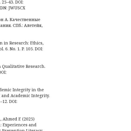
 25–43. DOI:
 EDN: JWUSCX
он А. Качественные
ния. СПб.: Алетейя,
n in Research: Ethics,
 6. No. 1. P. 105. DOI:
n Qualitative Research.
DOI:
demic Integrity in the
I and Academic Integrity.
–12. DOI:
., Ahmed F. (2025)
h: Experiences and
 Prevention Literacy