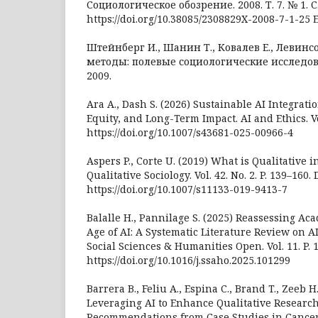
Социологическое обозрение. 2008. Т. 7. № 1. С.
https://doi.org/10.38085/2308829X-2008-7-1-25
Штейнберг И., Шанин Т., Ковалев Е., Левинс
методы: полевые социологические исследова
2009.
Ara A., Dash S. (2026) Sustainable AI Integratio
Equity, and Long-Term Impact. AI and Ethics. Vol.
https://doi.org/10.1007/s43681-025-00966-4
Aspers P., Corte U. (2019) What is Qualitative i
Qualitative Sociology. Vol. 42. No. 2. P. 139–160. 
https://doi.org/10.1007/s11133-019-9413-7
Balalle H., Pannilage S. (2025) Reassessing Aca
Age of AI: A Systematic Literature Review on A
Social Sciences & Humanities Open. Vol. 11. P. 1
https://doi.org/10.1016/j.ssaho.2025.101299
Barrera B., Feliu A., Espina C., Brand T., Zeeb H
Leveraging AI to Enhance Qualitative Researc
Recommendations from Case Studies in Cancer