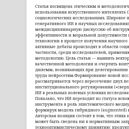
Статья посвящена этическим и методологи
использования искусственного интеллекта 
социологических исследованиях. Широкое
генеративного ИИ в научных исследованиях
междисциплинарную дискуссию об инстру
эффективности и моральной допустимости
технологии в процессе получения научного
активные дебаты происходят в области соци
частности, среди исследователей, примен
методологию. Цель статьи — выявить вект
качественной методологии и очертить конт
дилемм, возникающих при делегировании 
труда нейросетям.Формирование новой исс
рассматривается через пересечение двух ве
институционального регулирования («сверх
ИИ в реальных полевых условиях исследоват
Показано, что ИИ переходит из статуса всп
инструмента в роль эпистемического медиу
формируя модель гибридного (augmented) 
Авторская позиция состоит в том, что этика
может быть сведена ни к нормативным запр
технооптимистическому принятию: продук