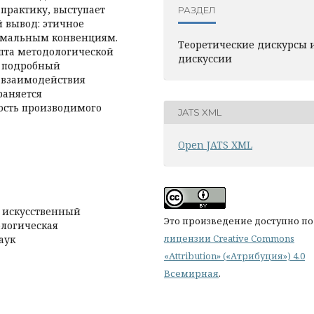
практику, выступает
РАЗДЕЛ
 вывод: этичное
ормальным конвенциям.
Теоретические дискурсы 
пта методологической
дискуссии
в подробный
 взаимодействия
раняется
ость производимого
JATS XML
Open JATS XML
 искусственный
Это произведение доступно по
ологическая
лицензии Creative Commons
аук
«Attribution» («Атрибуция») 4.0
Всемирная
.