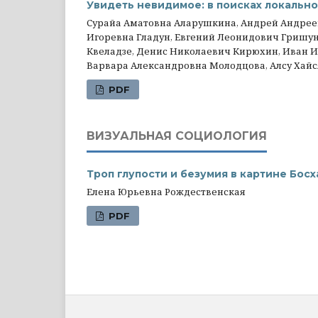
Увидеть невидимое: в поисках локальн
Сурайа Аматовна Аларушкина, Андрей Андрее
Игоревна Гладун, Евгений Леонидович Гришун
Квеладзе, Денис Николаевич Кирюхин, Иван 
Варвара Александровна Молодцова, Алсу Хай
PDF
ВИЗУАЛЬНАЯ СОЦИОЛОГИЯ
Троп глупости и безумия в картине Босх
Елена Юрьевна Рождественская
PDF