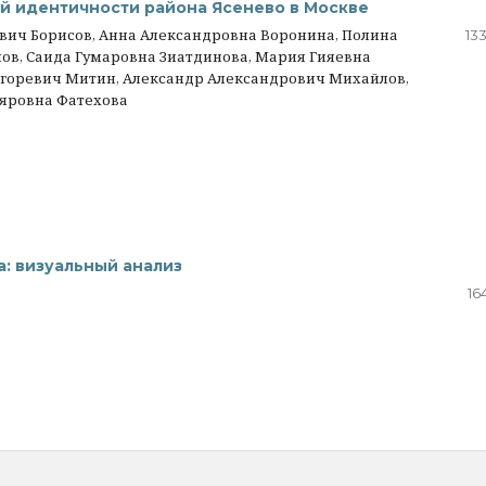
ой идентичности района Ясенево в Москве
вич Борисов, Анна Александровна Воронина, Полина
13
ов, Саида Гумаровна Зиатдинова, Мария Гияевна
Игоревич Митин, Александр Александрович Михайлов,
сяровна Фатехова
а: визуальный анализ
16