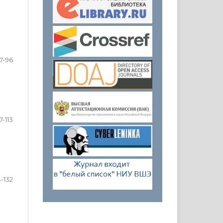
7-96
7-113
4-132