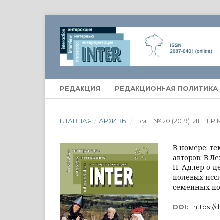
РЕДАКЦИЯ
РЕДАКЦИОННАЯ ПОЛИТИКА
ГЛАВНАЯ
/
АРХИВЫ
/
Том 11 № 20 (2019): ИНТЕР
В номере: т
авторов: В.Л
П. Адлер о д
полевых исс
семейных пот
DOI:
https://d