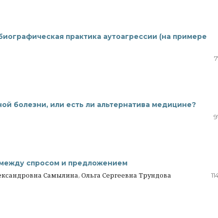
биографическая практика аутоагрессии (на примере
7
й болезни, или есть ли альтернатива медицине?
9
 между спросом и предложением
ксандровна Самылина, Ольга Сергеевна Трундова
11