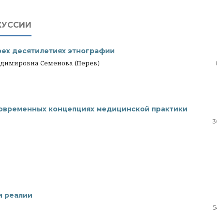
КУССИИ
рех десятилетиях этнографии
ладимировна Семенова (Перев)
 современных концепциях медицинской практики
3
и реалии
5