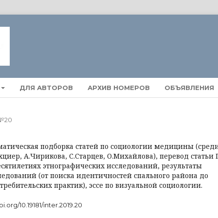
ДЛЯ АВТОРОВ
АРХИВ НОМЕРОВ
ОБЪЯВЛЕНИЯ
 №20
ематическая подборка статей по социологии медицины (сред
ехциер, А.Чирикова, С.Старцев, О.Михайлова), перевод статьи 
есятилетиях этнографических исследований, результаты
ледований (от поиска идентичностей спального района до
ребительских практик), эссе по визуальной социологии.
oi.org/10.19181/inter.2019.20